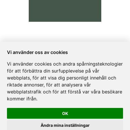
Navigation
Kontakt
Vi använder oss av cookies
Hem
Storgatan 47A
Vi använder cookies och andra spårningsteknologier
Rum
921 32 Lycksele
för att förbättra din surfupplevelse på vår
Om
info@lyckseleinn.com
webbplats, för att visa dig personligt innehåll och
Galleri
+070 9993540
riktade annonser, för att analysera vår
webbplatstrafik och för att förstå var våra besökare
kommer ifrån.
OK
Lycksele Inn © 2026
Powered by
Bookvisit
Ändra mina inställningar
org 559522-9963